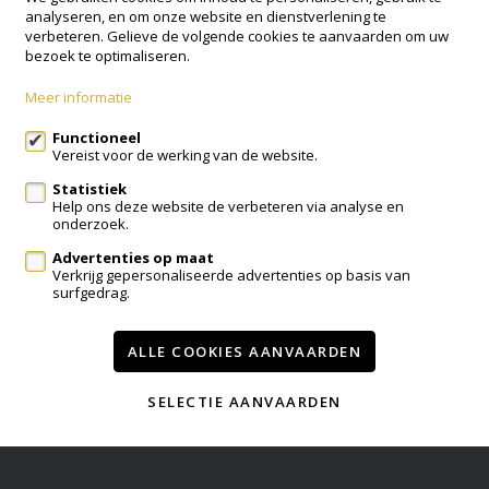
analyseren, en om onze website en dienstverlening te
SENSUM VASTGOED
verbeteren. Gelieve de volgende cookies te aanvaarden om uw
bezoek te optimaliseren.
Nerviërslei 6
SCHOTEN
Meer informatie
03/502.58.78
Functioneel
Vereist voor de werking van de website.
welkom@sensumvastgoed.be
Statistiek
Help ons deze website de verbeteren via analyse en
Volg ons op:
onderzoek.
Advertenties op maat
Verkrijg gepersonaliseerde advertenties op basis van
surfgedrag.
ALLE COOKIES AANVAARDEN
eigenaarslogin
SELECTIE AANVAARDEN
Te koop
Referenties
Contact
Nieuws